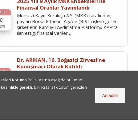
2025 Yılı 9 Aylık MKK Endeksleri ile
Finansal Oranlar Yayımlandı
alık
Merkezi Kayıt Kuruluşu A.Ş. (MKK) tarafından,
03
payları Borsa İstanbul A.Ş.’de (BIST) işlem gören
025
şirketlerin Kamuyu Aydınlatma Platformu KAP’ta
ilân ettiği finansal veriler…
Dr. ARIKAN, 16. Boğaziçi Zirvesi’ne
Konuşmacı Olarak Katıldı
asım
Genel Müdür ve Yönetim Kurulu Üyemiz Sn. Dr.
07
Ekrem ARIKAN, bu yıl 16.’sı düzenlenen Boğaziçi
 Verileri Koruma Politikası’na aşağıda bulunan
025
Zirvesi’ne konuşmacı olarak katıldı.
esinlikle gerekli, birinci taraf oturum çerezleri
Anladım
Sn. Dr. Ekrem ARIKAN, CSDC Heyetini
Kabul Etti
kim
Genel Müdür ve Yönetim Kurulu Üyemiz Sn. Dr.
24