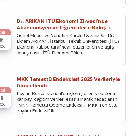
Dr. ARIKAN İTÜ Ekonomi Zirvesi’nde
Akademisyen ve Öğrencilerle Buluştu
isan
Genel Müdür ve Yönetim Kurulu Üyemiz Sn. Dr.
06
Ekrem ARIKAN, İstanbul Teknik Üniversitesi (İTÜ)
026
Ekonomi Kulübü tarafından düzenlenen ve açılış
konuşmasını İTÜ Ekonomi Bölüm…
MKK Temettü Endeksleri 2025 Verileriyle
Güncellendi
ubat
Payları Borsa İstanbul’da işlem gören şirketlerin
16
kâr payı dağıtım verileri esas alınarak hesaplanan
026
“MKK Temettü Ödeme Endeksi”, “MKK Temettü
Yayılım Endeksi” ile “…