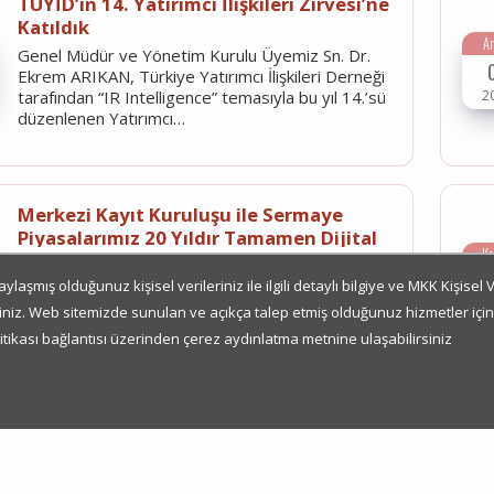
TÜYİD’in 14. Yatırımcı İlişkileri Zirvesi’ne
Katıldık
Ar
Genel Müdür ve Yönetim Kurulu Üyemiz Sn. Dr.
Ekrem ARIKAN, Türkiye Yatırımcı İlişkileri Derneği
2
tarafından “IR Intelligence” temasıyla bu yıl 14.’sü
düzenlenen Yatırımcı…
Merkezi Kayıt Kuruluşu ile Sermaye
Piyasalarımız 20 Yıldır Tamamen Dijital
K
Merkezi Kayıt Kuruluşu (MKK) olarak 28 Kasım
2005’ten bu yana sermaye piyasalarımızdaki
aşmış olduğunuz kişisel verileriniz ile ilgili detaylı bilgiye ve MKK Kişisel
2
menkul kıymetleri dijital ortamda kayıt altında
iniz. Web sitemizde sunulan ve açıkça talep etmiş olduğunuz hizmetler için k
tutarak, ilgili tüm süreçlerin…
itikası bağlantısı üzerinden çerez aydınlatma metnine ulaşabilirsiniz
9. Türkiye Sermaye Piyasaları
Kongresi'ne Katıldık
E
Türkiye Sermaye Piyasaları Birliği (TSPB)