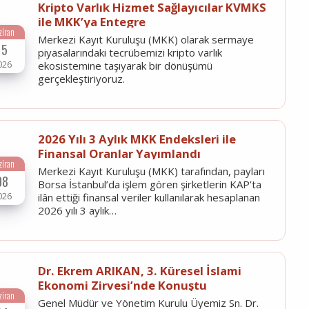
Kripto Varlık Hizmet Sağlayıcılar KVMKS
ile MKK’ya Entegre
ziran
Merkezi Kayıt Kuruluşu (MKK) olarak sermaye
15
piyasalarındaki tecrübemizi kripto varlık
026
ekosistemine taşıyarak bir dönüşümü
gerçekleştiriyoruz.
2026 Yılı 3 Aylık MKK Endeksleri ile
Finansal Oranlar Yayımlandı
ziran
Merkezi Kayıt Kuruluşu (MKK) tarafından, payları
08
Borsa İstanbul’da işlem gören şirketlerin KAP’ta
026
ilân ettiği finansal veriler kullanılarak hesaplanan
2026 yılı 3 aylık…
Dr. Ekrem ARIKAN, 3. Küresel İslami
Ekonomi Zirvesi’nde Konuştu
ziran
Genel Müdür ve Yönetim Kurulu Üyemiz Sn. Dr.