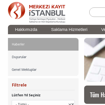
Ana
içeriğe
atla
Hakkımızda
Saklama Hizmetleri
Ve
ÜYELİK
Ana
İşlemleri
gezinti
Sidebar
Haberler
menüsü
Menu
Duyurular
Genel Mektuplar
Filtrele
Tüm H
Lütfen Yıl Seçiniz