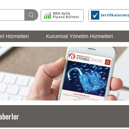
MKK Aylık
Sertifikalarımı
Piyasa Bülteni
ri Hizmetleri
Kurumsal Yönetim Hizmetleri
İHRAÇÇI
Girişi
aberler