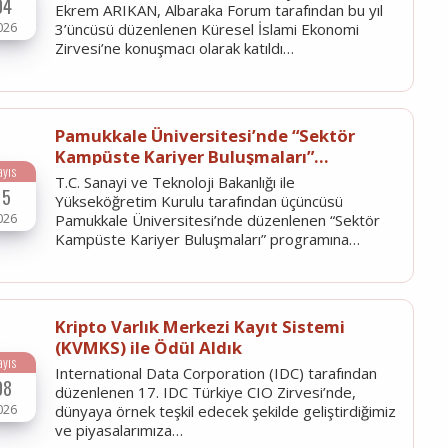
04
Ekrem ARIKAN, Albaraka Forum tarafından bu yıl
026
3’üncüsü düzenlenen Küresel İslami Ekonomi
Zirvesi’ne konuşmacı olarak katıldı…
Pamukkale Üniversitesi’nde “Sektör
Kampüste Kariyer Buluşmaları”
ayıs
Programına Katıldık
T.C. Sanayi ve Teknoloji Bakanlığı ile
15
Yükseköğretim Kurulu tarafından üçüncüsü
026
Pamukkale Üniversitesi’nde düzenlenen “Sektör
Kampüste Kariyer Buluşmaları” programına…
Kripto Varlık Merkezi Kayıt Sistemi
(KVMKS) ile Ödül Aldık
ayıs
International Data Corporation (IDC) tarafından
08
düzenlenen 17. IDC Türkiye CIO Zirvesi’nde,
026
dünyaya örnek teşkil edecek şekilde geliştirdiğimiz
ve piyasalarımıza…