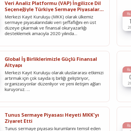
Veri Analiz Platformu (VAP) İngilizce Dil
Seçeneğiyle Türkiye Sermaye Piyasaları
Ha
Verilerini Dünyaya Açıyor
Merkezi Kayıt Kuruluşu (MKK) olarak ülkemiz
sermaye piyasalarındaki veri şeffaflığını en üst
2
düzeye çıkarmak ve finansal okuryazarlığı
desteklemek amacıyla 2020 yılında…
Global İş Birliklerimizle Güçlü Finansal
Altyapı
Ha
Merkezi Kayıt Kuruluşu olarak uluslararası etkimizi
artırmak için çok sayıda iş birliği geliştiriyor,
2
organizasyonlar düzenliyor ve yeni iletişim ağları
kuruyoruz. …
Tunus Sermaye Piyasası Heyeti MKK’yı
Ziyaret Etti
Ha
Tunus sermaye piyasası kurumlarını temsil eden