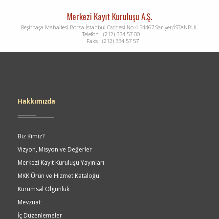
Merkezi Kayıt Kuruluşu A.Ş.
Reşitpaşa Mahallesi Borsa İstanbul Caddesi No:4 34467 Sarıyer/İSTANBUL
Telefon : (212) 334 57 00
Faks : (212) 334 57 57
Dipnot
Hakkımızda
Biz Kimiz?
Vizyon, Misyon ve Değerler
Merkezi Kayıt Kuruluşu Yayınları
MKK Ürün ve Hizmet Kataloğu
Kurumsal Olgunluk
Mevzuat
İç Düzenlemeler