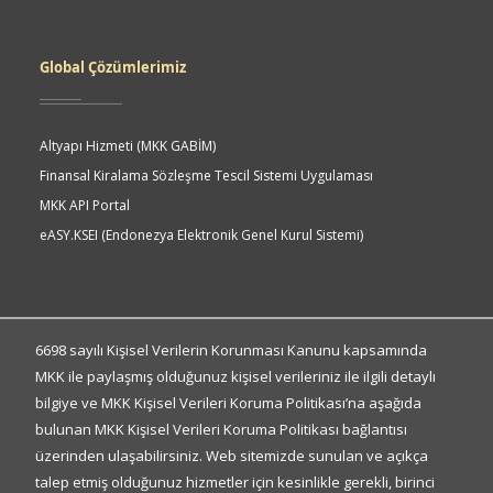
Global Çözümlerimiz
Altyapı Hizmeti (MKK GABİM)
Finansal Kiralama Sözleşme Tescil Sistemi Uygulaması
MKK API Portal
eASY.KSEI (Endonezya Elektronik Genel Kurul Sistemi)
Quick
Access
Hızlı Erişim
6698 sayılı Kişisel Verilerin Korunması Kanunu kapsamında
MKK ile paylaşmış olduğunuz kişisel verileriniz ile ilgili detaylı
bilgiye ve MKK Kişisel Verileri Koruma Politikası’na aşağıda
Kişisel Verilerin Korunması
bulunan MKK Kişisel Verileri Koruma Politikası bağlantısı
Gizlilik Politikası
üzerinden ulaşabilirsiniz. Web sitemizde sunulan ve açıkça
Bilgi Toplumu Hizmetleri
talep etmiş olduğunuz hizmetler için kesinlikle gerekli, birinci