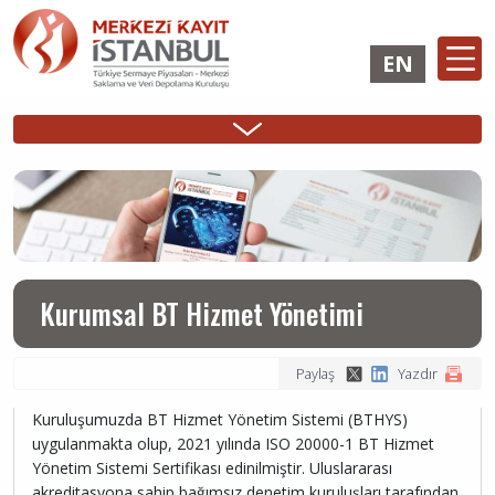
Ana
içeriğe
EN
atla
Ana
ÜYELİK
İHRAÇÇI
YATIRIMCI
Ana
gezinti
İşlemleri
Girişi
Girişi
gezinti
menüsü
menüsü
Kurumsal BT Hizmet Yönetimi
Paylaş
Yazdır
Kuruluşumuzda BT Hizmet Yönetim Sistemi (BTHYS)
uygulanmakta olup, 2021 yılında ISO 20000-1 BT Hizmet
Yönetim Sistemi Sertifikası edinilmiştir. Uluslararası
akreditasyona sahip bağımsız denetim kuruluşları tarafından