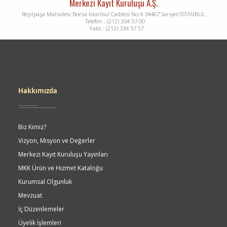
Merkezi Kayıt Kuruluşu A.Ş.
Reşitpaşa Mahallesi Borsa İstanbul Caddesi No:4 34467 Sarıyer/İSTANBUL
Telefon : (212) 334 57 00
Faks : (212) 334 57 57
Dipnot
Hakkımızda
Biz Kimiz?
Vizyon, Misyon ve Değerler
Merkezi Kayıt Kuruluşu Yayınları
MKK Ürün ve Hizmet Kataloğu
Kurumsal Olgunluk
Mevzuat
İç Düzenlemeler
Üyelik İşlemleri