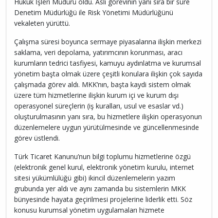
Hukuk İşleri Müdürü oldu. Asli görevinin yanı sıra bir süre
Denetim Müdürlüğü ile Risk Yönetimi Müdürlüğünü
vekaleten yürüttü.
Çalışma süresi boyunca sermaye piyasalarına ilişkin merkezi
saklama, veri depolama, yatırımcının korunması, aracı
kurumların tedrici tasfiyesi, kamuyu aydınlatma ve kurumsal
yönetim başta olmak üzere çeşitli konulara ilişkin çok sayıda
çalışmada görev aldı. MKK’nın, başta kaydi sistem olmak
üzere tüm hizmetlerine ilişkin kurum içi ve kurum dışı
operasyonel süreçlerin (iş kuralları, usul ve esaslar vd.)
oluşturulmasının yanı sıra, bu hizmetlere ilişkin operasyonun
düzenlemelere uygun yürütülmesinde ve güncellenmesinde
görev üstlendi.
Türk Ticaret Kanunu’nun bilgi toplumu hizmetlerine özgü
(elektronik genel kurul, elektronik yönetim kurulu, internet
sitesi yükümlülüğü gibi) ikincil düzenlemelerin yazım
grubunda yer aldı ve aynı zamanda bu sistemlerin MKK
bünyesinde hayata geçirilmesi projelerine liderlik etti. Söz
konusu kurumsal yönetim uygulamaları hizmete