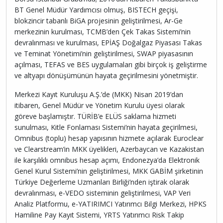
BT Genel Müdür Yardımcısı olmuş, BISTECH geçişi,
blokzincir tabanlı BiGA projesinin geliştirilmesi, Ar-Ge
merkezinin kurulması, TCMB’den Çek Takas Sistemi’nin
devralınması ve kurulması, EPİAŞ Doğalgaz Piyasası Takas
ve Teminat Yönetimi’nin geliştirilmesi, SWAP piyasasının
açılması, TEFAS ve BES uygulamaları gibi birçok iş geliştirme
ve altyapı dönüşümünün hayata geçirilmesini yönetmiştir.
Merkezi Kayıt Kuruluşu A.Ş.’de (MKK) Nisan 2019’dan
itibaren, Genel Müdür ve Yönetim Kurulu üyesi olarak
göreve başlamıştır. TÜRİB’e ELÜS saklama hizmeti
sunulması, Kitle Fonlaması Sistemi’nin hayata geçirilmesi,
Omnibus (toplu) hesap yapısının hizmete açılarak Euroclear
ve Clearstream’in MKK üyelikleri, Azerbaycan ve Kazakistan
ile karşılıklı omnibus hesap açımı, Endonezya’da Elektronik
Genel Kurul Sistemi’nin geliştirilmesi, MKK GABİM şirketinin
Türkiye Değerleme Uzmanları Birliği’nden iştirak olarak
devralınması, e-VEDO sisteminin geliştirilmesi, VAP Veri
Analiz Platformu, e-YATIRIMCI Yatırımcı Bilgi Merkezi, HPKS
Hamiline Pay Kayıt Sistemi, YRTS Yatırımcı Risk Takip