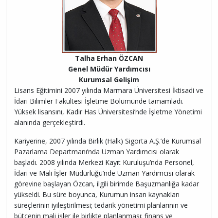
Talha Erhan ÖZCAN
Genel Müdür Yardımcısı
Kurumsal Gelişim
Lisans Eğitimini 2007 yılında Marmara Üniversitesi İktisadi ve
İdari Bilimler Fakültesi İşletme Bölümünde tamamladı.
Yüksek lisansını, Kadir Has Üniversitesi’nde İşletme Yönetimi
alanında gerçekleştirdi.
Kariyerine, 2007 yılında Birlik (Halk) Sigorta A.Ş.’de Kurumsal
Pazarlama Departmanı’nda Uzman Yardımcısı olarak
başladı. 2008 yılında Merkezi Kayıt Kuruluşu’nda Personel,
İdari ve Mali İşler Müdürlüğü’nde Uzman Yardımcısı olarak
görevine başlayan Özcan, ilgili birimde Başuzmanlığa kadar
yükseldi. Bu süre boyunca, Kurumun insan kaynakları
süreçlerinin iyileştirilmesi; tedarik yönetimi planlarının ve
bütçenin mali işler ile birlikte planlanması; finans ve