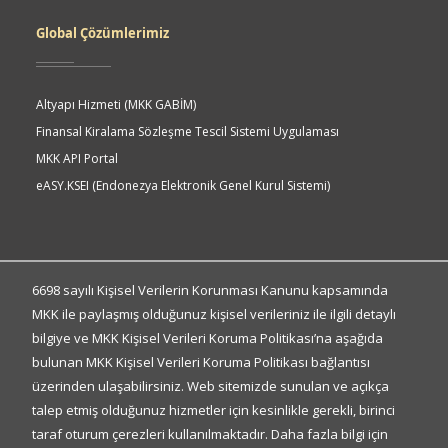
Global Çözümlerimiz
Altyapı Hizmeti (MKK GABİM)
Finansal Kiralama Sözleşme Tescil Sistemi Uygulaması
MKK API Portal
eASY.KSEI (Endonezya Elektronik Genel Kurul Sistemi)
Quick
Access
Hızlı Erişim
6698 sayılı Kişisel Verilerin Korunması Kanunu kapsamında
MKK ile paylaşmış olduğunuz kişisel verileriniz ile ilgili detaylı
bilgiye ve MKK Kişisel Verileri Koruma Politikası’na aşağıda
Kişisel Verilerin Korunması
bulunan MKK Kişisel Verileri Koruma Politikası bağlantısı
Gizlilik Politikası
üzerinden ulaşabilirsiniz. Web sitemizde sunulan ve açıkça
Bilgi Toplumu Hizmetleri
talep etmiş olduğunuz hizmetler için kesinlikle gerekli, birinci
Sıkça Sorulan Sorular
taraf oturum çerezleri kullanılmaktadır. Daha fazla bilgi için