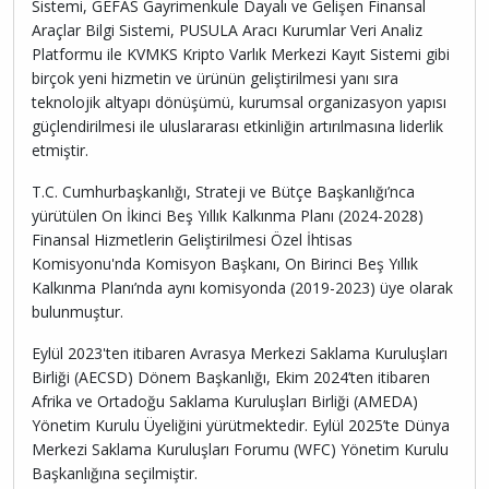
Sistemi, GEFAS Gayrimenkule Dayalı ve Gelişen Finansal
Araçlar Bilgi Sistemi, PUSULA Aracı Kurumlar Veri Analiz
Platformu ile KVMKS Kripto Varlık Merkezi Kayıt Sistemi gibi
birçok yeni hizmetin ve ürünün geliştirilmesi yanı sıra
teknolojik altyapı dönüşümü, kurumsal organizasyon yapısı
güçlendirilmesi ile uluslararası etkinliğin artırılmasına liderlik
etmiştir.
T.C. Cumhurbaşkanlığı, Strateji ve Bütçe Başkanlığı’nca
yürütülen On İkinci Beş Yıllık Kalkınma Planı (2024-2028)
Finansal Hizmetlerin Geliştirilmesi Özel İhtisas
Komisyonu'nda Komisyon Başkanı, On Birinci Beş Yıllık
Kalkınma Planı’nda aynı komisyonda (2019-2023) üye olarak
bulunmuştur.
Eylül 2023'ten itibaren Avrasya Merkezi Saklama Kuruluşları
Birliği (AECSD) Dönem Başkanlığı, Ekim 2024’ten itibaren
Afrika ve Ortadoğu Saklama Kuruluşları Birliği (AMEDA)
Yönetim Kurulu Üyeliğini yürütmektedir. Eylül 2025’te Dünya
Merkezi Saklama Kuruluşları Forumu (WFC) Yönetim Kurulu
Başkanlığına seçilmiştir.