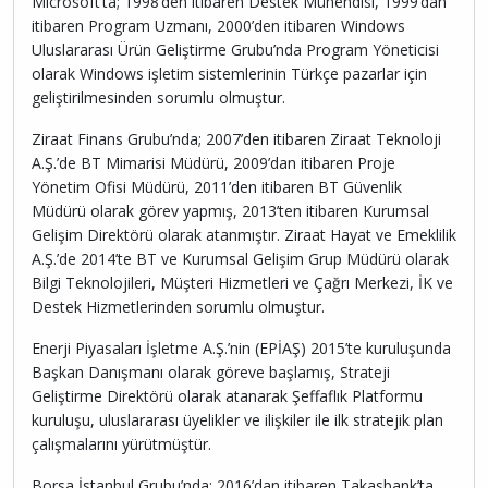
Microsoft’ta; 1998’den itibaren Destek Mühendisi, 1999’dan
itibaren Program Uzmanı, 2000’den itibaren Windows
Uluslararası Ürün Geliştirme Grubu’nda Program Yöneticisi
olarak Windows işletim sistemlerinin Türkçe pazarlar için
geliştirilmesinden sorumlu olmuştur.
Ziraat Finans Grubu’nda; 2007’den itibaren Ziraat Teknoloji
A.Ş.’de BT Mimarisi Müdürü, 2009’dan itibaren Proje
Yönetim Ofisi Müdürü, 2011’den itibaren BT Güvenlik
Müdürü olarak görev yapmış, 2013’ten itibaren Kurumsal
Gelişim Direktörü olarak atanmıştır. Ziraat Hayat ve Emeklilik
A.Ş.’de 2014’te BT ve Kurumsal Gelişim Grup Müdürü olarak
Bilgi Teknolojileri, Müşteri Hizmetleri ve Çağrı Merkezi, İK ve
Destek Hizmetlerinden sorumlu olmuştur.
Enerji Piyasaları İşletme A.Ş.’nin (EPİAŞ) 2015’te kuruluşunda
Başkan Danışmanı olarak göreve başlamış, Strateji
Geliştirme Direktörü olarak atanarak Şeffaflık Platformu
kuruluşu, uluslararası üyelikler ve ilişkiler ile ilk stratejik plan
çalışmalarını yürütmüştür.
Borsa İstanbul Grubu’nda; 2016’dan itibaren Takasbank’ta