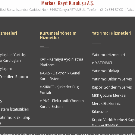
Merkezi Kayıt Kuruluşu A.Ş.
lesi Borsa İstanbul Caddesi No:4 34467 Sarıyer/İSTANBUL
Telefon : (212) 334 57 00
Faks : 
izmetleri
Kurumsal Yönetim
Yatırımcı Hizmetleri
Hizmetleri
ylaşılan Yurtdışı
Yatırımcı Hizmetleri
KAP - Kamuyu Aydınlatma
 Kuruluşları
e-YATIRIMCI
Platformu
aylaşımı
Yatırımcı Blokajı
e-GKS - Elektronik Genel
Trendleri Raporu
Kurul Sistemi
Yatırımcı Bildirim Servisi
O
e-ŞİRKET - Şirketler Bilgi
Rapor Gönderim Servisi
Portalı
MKK Çözüm Merkezi
e-YKS - Elektronik Yönetim
S
Merak Ettikleriniz
Kurulu Sistemi
stem İstatistikleri
Kılavuzlar
atırımcı Risk Takip
Kripto Varlık Merkezi Kayı
)
Sistemi (KVMKS)
ri Analiz