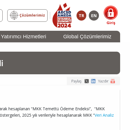
TR
EN
z
Çözümlerimiz
Giriş
Yatırımcı Hizmetleri
Global Çözümlerimiz
YATIRIMCI
Girişi
di
Paylaş
Yazdır
s alınarak hesaplanan “MKK Temettü Ödeme Endeksi”, “MKK
ergeleri, 2025 yılı verileriyle hesaplanarak MKK “
Veri Analiz