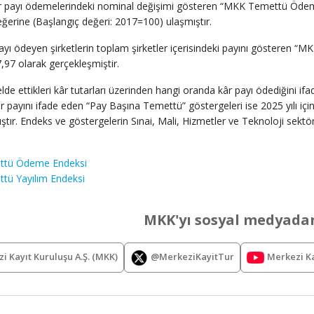
 payı ödemelerindeki nominal değişimi gösteren “MKK Temettü Ödeme E
ğerine (Başlangıç değeri: 2017=100) ulaşmıştır.
ayı ödeyen şirketlerin toplam şirketler içerisindeki payını gösteren “M
,97 olarak gerçekleşmiştir.
 elde ettikleri kâr tutarları üzerinden hangi oranda kâr payı ödediğini
âr payını ifade eden “Pay Başına Temettü” göstergeleri ise 2025 yılı iç
tır. Endeks ve göstergelerin Sınai, Mali, Hizmetler ve Teknoloji sektör
tü Ödeme Endeksi
ü Yayılım Endeksi
MKK'yı sosyal medyadan
Merkezi Ka
i Kayıt Kuruluşu A.Ş. (MKK)
@MerkeziKayitTur