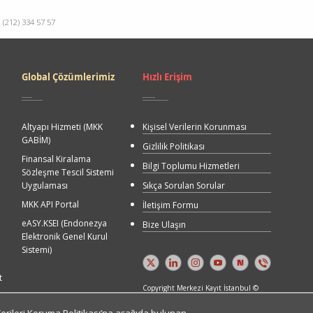
(212) 334 57 57
Quick
Global Çözümlerimiz
Hızlı Erişim
Access
Altyapı Hizmeti (MKK
Kişisel Verilerin Korunması
GABİM)
Gizlilik Politikası
Finansal Kiralama
Bilgi Toplumu Hizmetleri
Sözleşme Tescil Sistemi
Uygulaması
Sıkça Sorulan Sorular
MKK API Portal
İletişim Formu
eASY.KSEI (Endonezya
Bize Ulaşın
Elektronik Genel Kurul
Sistemi)
t
Copyright Merkezi Kayıt İstanbul ©
2026. Bütün hakları saklıdır.