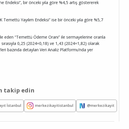
ndeksi”, bir önceki yıla göre %4,5 artış göstererek
KK Temettü Yayılım Endeksi” ise bir önceki yıla göre %5,7
 ifade eden “Temettü Ödeme Oranı” ile sermayelerine oranla
in sırasıyla 0,25 (2024=0,18) ve 1,43 (2024=1,82) olarak
leri bazında detayları Veri Analiz Platformu’nda yer
 takip edin
yıt İstanbul
merkezikayitistanbul
@merkezikayit