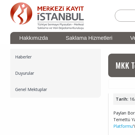
Ana
içeriğe
atla
Hakkımızda
Saklama Hizmetleri
Ve
ÜYELİK
Ana
İşlemleri
gezinti
Sidebar
Haberler
menüsü
Menu
MKK Te
Duyurular
Genel Mektuplar
Tarih:
16
Payları Bo
Temettü Ya
Platformu
”