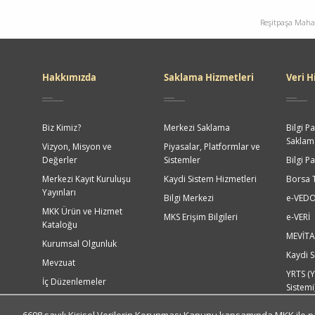
Reşitpaşa Mahal
Dipnot
Hakkımızda
Saklama Hizmetleri
Veri H
Biz Kimiz?
Merkezi Saklama
Bilgi Pa
Saklama
Vizyon, Misyon ve
Piyasalar, Platformlar ve
Değerler
Sistemler
Bilgi P
Merkezi Kayıt Kuruluşu
Kaydi Sistem Hizmetleri
Borsa 
Yayınları
Bilgi Merkezi
e-VED
MKK Ürün ve Hizmet
MKS Erişim Bilgileri
e-VERİ
Kataloğu
MEVİTA
Kurumsal Olgunluk
Kaydi Si
Mevzuat
YRTS (Y
İç Düzenlemeler
Sistemi
Üyelik İşlemleri
VAP (Ve