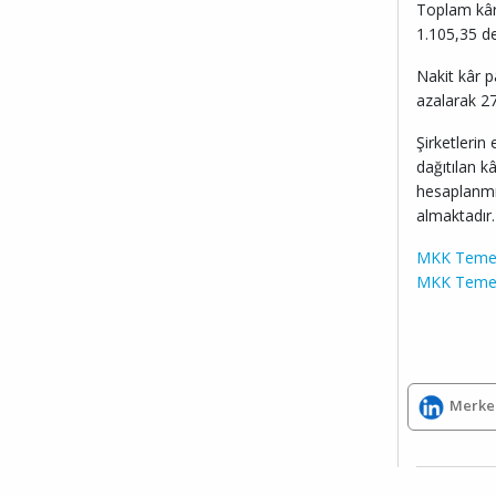
Toplam kâr
1.105,35 de
Nakit kâr p
azalarak 27
Şirketlerin
dağıtılan k
hesaplanmış
almaktadır.
MKK Temet
MKK Temett
Merkez