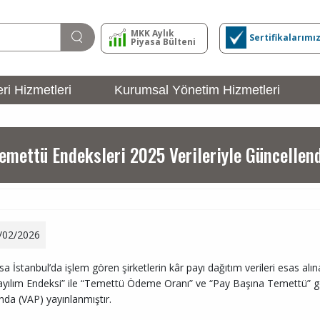
MKK Aylık
Sertifikalarımı
Piyasa Bülteni
ri Hizmetleri
Kurumsal Yönetim Hizmetleri
İHRAÇÇI
Girişi
mettü Endeksleri 2025 Verileriyle Güncellen
/02/2026
rsa İstanbul’da işlem gören şirketlerin kâr payı dağıtım verileri esa
yılım Endeksi” ile “Temettü Ödeme Oranı” ve “Pay Başına Temettü” göst
nda (VAP) yayınlanmıştır.