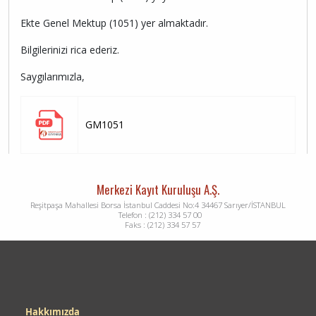
Ekte Genel Mektup (1051) yer almaktadır.
Bilgilerinizi rica ederiz.
Saygılarımızla,
GM1051
Merkezi Kayıt Kuruluşu A.Ş.
Reşitpaşa Mahallesi Borsa İstanbul Caddesi No:4 34467 Sarıyer/İSTANBUL
Telefon : (212) 334 57 00
Faks : (212) 334 57 57
Dipnot
Hakkımızda