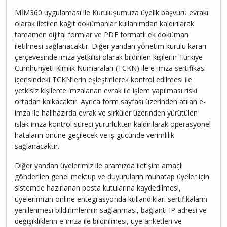
MİM360 uygulaması ile Kuruluşumuza üyelik başvuru evrakı
olarak iletilen kağıt dokümanlar kullanımdan kaldırılarak
tamamen dijital formlar ve PDF formatlı ek doküman
iletilmesi sağlanacaktır. Diğer yandan yönetim kurulu kararı
çerçevesinde imza yetkilisi olarak bildirilen kişilerin Türkiye
Cumhuriyeti Kimlik Numaraları (TCKN) ile e-imza sertifikası
içerisindeki TCKN’lerin eşleştirilerek kontrol edilmesi ile
yetkisiz kişilerce imzalanan evrak ile işlem yapılması riski
ortadan kalkacaktır. Ayrıca form sayfası üzerinden atılan e-
imza ile halihazırda evrak ve sirküler üzerinden yürütülen
ıslak imza kontrol süreci yürürlükten kaldırılarak operasyonel
hataların önüne geçilecek ve iş gücünde verimlilik
sağlanacaktır.
Diğer yandan üyelerimiz ile aramızda iletişim amaçlı
gönderilen genel mektup ve duyuruların muhatap üyeler için
sistemde hazırlanan posta kutularına kaydedilmesi,
üyelerimizin online entegrasyonda kullandıkları sertifikaların
yenilenmesi bildirimlerinin sağlanması, bağlantı IP adresi ve
değişikliklerin e-imza ile bildirilmesi, üye anketleri ve