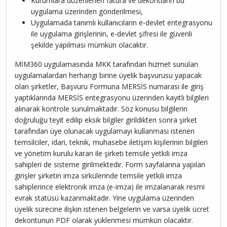
Kurumlara düzenlenen fatura ve dekontların bu
uygulama üzerinden gönderilmesi,
Uygulamada tanımlı kullanıcıların e-devlet entegrasyonu
ile uygulama girişlerinin, e-devlet şifresi ile güvenli
şekilde yapılması mümkün olacaktır.
MİM360 uygulamasında MKK tarafından hizmet sunulan
uygulamalardan herhangi birine üyelik başvurusu yapacak
olan şirketler, Başvuru Formuna MERSİS numarası ile giriş
yaptıklarında MERSİS entegrasyonu üzerinden kayıtlı bilgileri
alınarak kontrole sunulmaktadır. Söz konusu bilgilerin
doğruluğu teyit edilip eksik bilgiler girildikten sonra şirket
tarafından üye olunacak uygulamayı kullanması istenen
temsilciler, idari, teknik, muhasebe iletişim kişilerinin bilgileri
ve yönetim kurulu kararı ile şirketi temsile yetkili imza
sahipleri de sisteme girilmektedir. Form sayfalarına yapılan
girişler şirketin imza sirkülerinde temsile yetkili imza
sahiplerince elektronik imza (e-imza) ile imzalanarak resmi
evrak statüsü kazanmaktadır. Yine uygulama üzerinden
üyelik sürecine ilişkin istenen belgelerin ve varsa üyelik ücret
dekontunun PDF olarak yüklenmesi mümkün olacaktır.