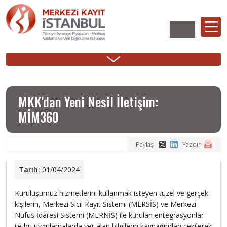
Ana
içeriğe
atla
Ana
ÜYELİK
İHRAÇÇI
YATIRIMCI
Sidebar
gezinti
İşlemleri
Girişi
Girişi
Menu
menüsü
MKK'dan Yeni Nesil İletişim:
MİM360
Paylaş
Yazdır
Tarih:
01/04/2024
Kuruluşumuz hizmetlerini kullanmak isteyen tüzel ve gerçek
kişilerin, Merkezi Sicil Kayıt Sistemi (MERSİS) ve Merkezi
Nüfus İdaresi Sistemi (MERNİS) ile kurulan entegrasyonlar
ile bu uygulamalarda yer alan bilgilerin kaynağından çekilerek