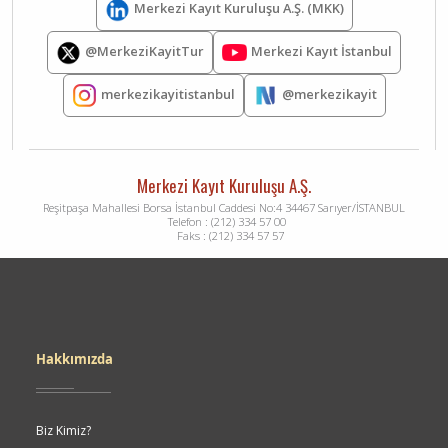
Merkezi Kayıt Kuruluşu A.Ş. (MKK)
Merkezi Kayıt İstanbul
@MerkeziKayitTur
merkezikayitistanbul
@merkezikayit
Merkezi Kayıt Kuruluşu A.Ş.
Reşitpaşa Mahallesi Borsa İstanbul Caddesi No:4 34467 Sarıyer/İSTANBUL
Telefon : (212) 334 57 00
Faks : (212) 334 57 57
Dipnot
Hakkımızda
Biz Kimiz?