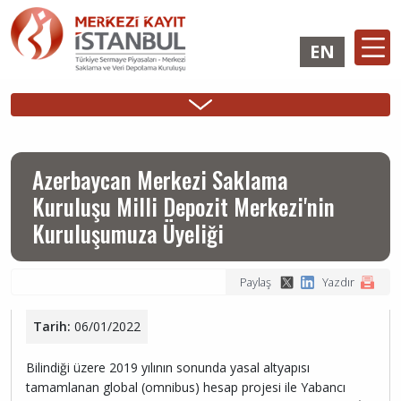
Ana
içeriğe
EN
atla
Ana
ÜYELİK
İHRAÇÇI
YATIRIMCI
Sidebar
gezinti
İşlemleri
Girişi
Girişi
Menu
menüsü
Azerbaycan Merkezi Saklama
Kuruluşu Milli Depozit Merkezi'nin
Kuruluşumuza Üyeliği
Paylaş
Yazdır
Tarih:
06/01/2022
Bilindiği üzere 2019 yılının sonunda yasal altyapısı
tamamlanan global (omnibus) hesap projesi ile Yabancı