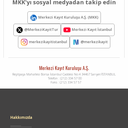
MKK'yı sosyal medyadan takip edin
Merkezi Kayıt Kuruluşu A.Ş. (MKK)
Merkezi Kayıt İstanbul
@MerkeziKayitTur
merkezikayitistanbul
@merkezikayit
Merkezi Kayıt Kuruluşu A.Ş.
Reşitpaşa Mahallesi Borsa İstanbul Caddesi No:4 34467 Sarıyer/İSTANBUL
Telefon : (212) 334 57 00
Faks : (212) 334 57 57
Dipnot
Hakkımızda