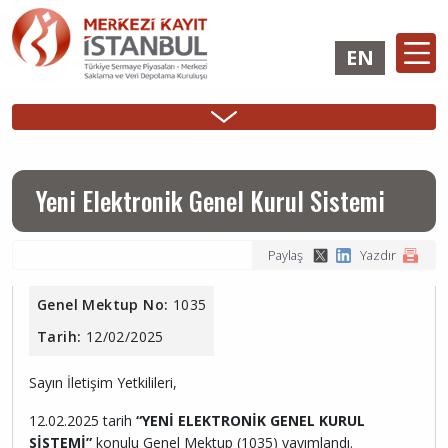
Ana
içeriğe
EN
atla
Ana
ÜYELİK
İHRAÇÇI
YATIRIMCI
Sidebar
gezinti
İşlemleri
Girişi
Girişi
Menu
menüsü
Yeni Elektronik Genel Kurul Sistemi
Paylaş
Yazdır
Genel Mektup No:
1035
Tarih:
12/02/2025
Sayın İletişim Yetkilileri,
12.02.2025 tarih
“YENİ ELEKTRONİK GENEL KURUL
SİSTEMİ”
konulu Genel Mektup (1035) yayımlandı.