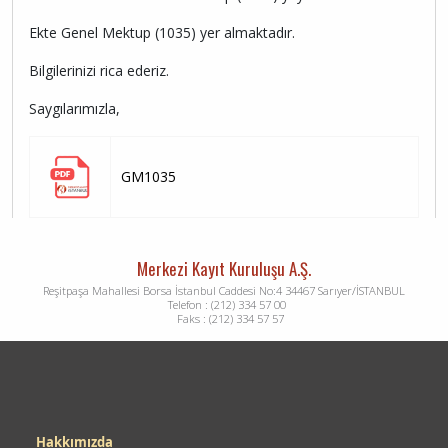
Ekte Genel Mektup (1035) yer almaktadır.
Bilgilerinizi rica ederiz.
Saygılarımızla,
GM1035
Merkezi Kayıt Kuruluşu A.Ş.
Reşitpaşa Mahallesi Borsa İstanbul Caddesi No:4 34467 Sarıyer/İSTANBUL
Telefon : (212) 334 57 00
Faks : (212) 334 57 57
Dipnot
Hakkımızda