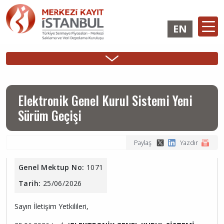
Ana
içeriğe
EN
atla
Ana
ÜYELİK
İHRAÇÇI
YATIRIMCI
Sidebar
gezinti
İşlemleri
Girişi
Girişi
Menu
menüsü
Elektronik Genel Kurul Sistemi Yeni
Sürüm Geçişi
Paylaş
Yazdır
Genel Mektup No:
1071
Tarih:
25/06/2026
Sayın İletişim Yetkilileri,