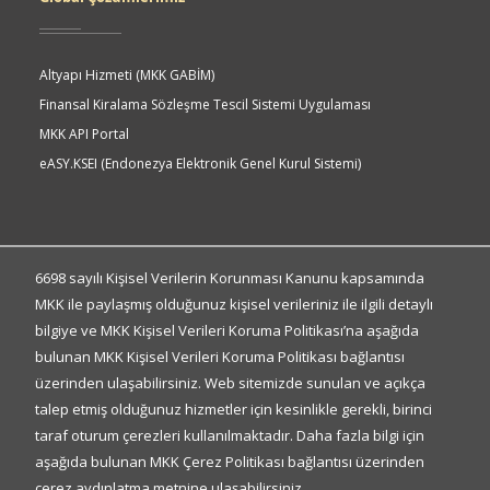
Altyapı Hizmeti (MKK GABİM)
Finansal Kiralama Sözleşme Tescil Sistemi Uygulaması
MKK API Portal
eASY.KSEI (Endonezya Elektronik Genel Kurul Sistemi)
Quick
Access
Hızlı Erişim
6698 sayılı Kişisel Verilerin Korunması Kanunu kapsamında
MKK ile paylaşmış olduğunuz kişisel verileriniz ile ilgili detaylı
bilgiye ve MKK Kişisel Verileri Koruma Politikası’na aşağıda
Kişisel Verilerin Korunması
bulunan MKK Kişisel Verileri Koruma Politikası bağlantısı
Gizlilik Politikası
üzerinden ulaşabilirsiniz. Web sitemizde sunulan ve açıkça
Bilgi Toplumu Hizmetleri
talep etmiş olduğunuz hizmetler için kesinlikle gerekli, birinci
Sıkça Sorulan Sorular
taraf oturum çerezleri kullanılmaktadır. Daha fazla bilgi için
İletişim Formu
aşağıda bulunan MKK Çerez Politikası bağlantısı üzerinden
çerez aydınlatma metnine ulaşabilirsiniz
Bize Ulaşın