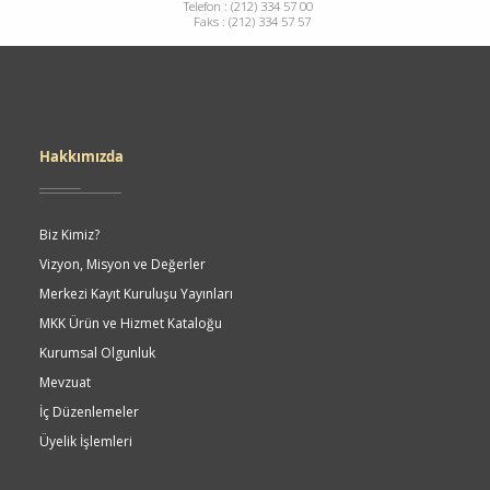
Telefon : (212) 334 57 00
Faks : (212) 334 57 57
Dipnot
Hakkımızda
Biz Kimiz?
Vizyon, Misyon ve Değerler
Merkezi Kayıt Kuruluşu Yayınları
MKK Ürün ve Hizmet Kataloğu
Kurumsal Olgunluk
Mevzuat
İç Düzenlemeler
Üyelik İşlemleri