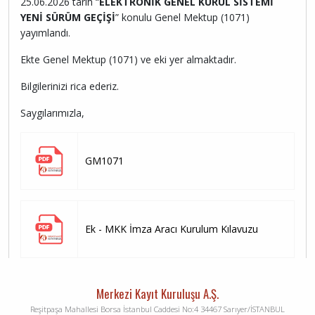
25.06.2026 tarih “
ELEKTRONİK GENEL KURUL SİSTEMİ
YENİ SÜRÜM GEÇİŞİ
” konulu Genel Mektup (1071)
yayımlandı.
Ekte Genel Mektup (1071) ve eki yer almaktadır.
Bilgilerinizi rica ederiz.
Saygılarımızla,
GM1071
Ek - MKK İmza Aracı Kurulum Kılavuzu
Merkezi Kayıt Kuruluşu A.Ş.
Reşitpaşa Mahallesi Borsa İstanbul Caddesi No:4 34467 Sarıyer/İSTANBUL