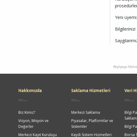
prosedürler
Yeni üyemi
Bilgilerinizi
Saygılarımı
Reşitpaşa Mahal
Dipnot
Hakkımızda
Saklama Hizmetleri
Veri H
Biz Kimiz?
Merkezi Saklama
Bilgi Pa
Saklama
Vizyon, Misyon ve
Piyasalar, Platformlar ve
Değerler
Sistemler
Bilgi P
Merkezi Kayıt Kuruluşu
Kaydi Sistem Hizmetleri
Borsa 