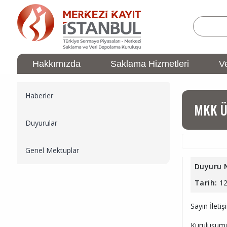
Ana
içeriğe
atla
Hakkımızda
Saklama Hizmetleri
Ve
ÜYELİK
Ana
İşlemleri
gezinti
Sidebar
Haberler
menüsü
Menu
MKK Üy
Duyurular
Genel Mektuplar
Duyuru 
Tarih:
12
Sayın İletişi
Kuruluşumu