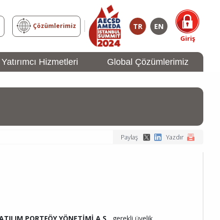
TR
EN
z
Çözümlerimiz
Giriş
Yatırımcı Hizmetleri
Global Çözümlerimiz
YATIRIMCI
Girişi
Paylaş
Yazdır
KATILIM PORTFÖY YÖNETİMİ A.Ş.
, gerekli üyelik