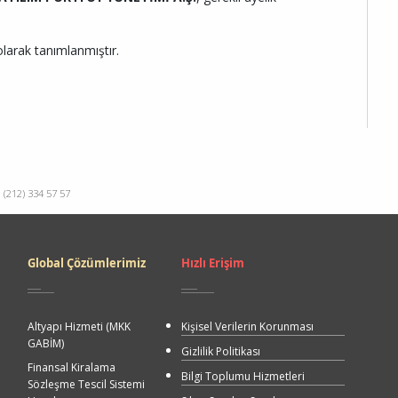
olarak tanımlanmıştır.
(212) 334 57 57
Quick
Global Çözümlerimiz
Hızlı Erişim
Access
Altyapı Hizmeti (MKK
Kişisel Verilerin Korunması
GABİM)
Gizlilik Politikası
Finansal Kiralama
Bilgi Toplumu Hizmetleri
Sözleşme Tescil Sistemi