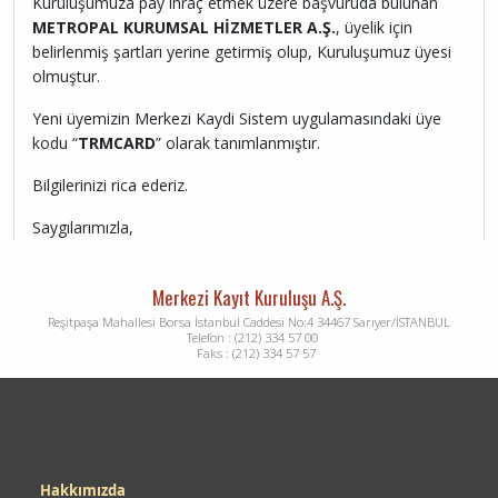
Kuruluşumuza pay ihraç etmek üzere başvuruda bulunan
METROPAL KURUMSAL HİZMETLER A.Ş.
, üyelik için
belirlenmiş şartları yerine getirmiş olup, Kuruluşumuz üyesi
olmuştur.
Yeni üyemizin Merkezi Kaydi Sistem uygulamasındaki üye
kodu “
TRMCARD
” olarak tanımlanmıştır.
Bilgilerinizi rica ederiz.
Saygılarımızla,
Merkezi Kayıt Kuruluşu A.Ş.
Reşitpaşa Mahallesi Borsa İstanbul Caddesi No:4 34467 Sarıyer/İSTANBUL
Telefon : (212) 334 57 00
Faks : (212) 334 57 57
Dipnot
Hakkımızda