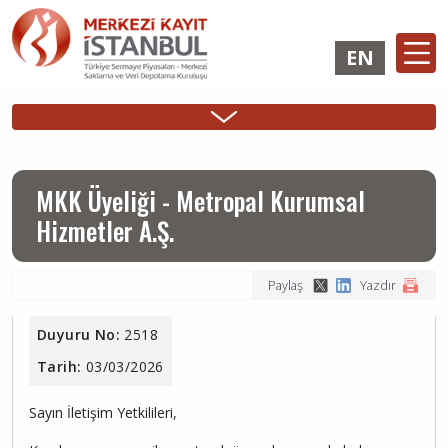
Ana
içeriğe
EN
atla
Ana
ÜYELİK
İHRAÇÇI
YATIRIMCI
Sidebar
gezinti
İşlemleri
Girişi
Girişi
Menu
menüsü
MKK Üyeliği - Metropal Kurumsal
Hizmetler A.Ş.
Paylaş
Yazdır
Duyuru No:
2518
Tarih:
03/03/2026
Sayın İletişim Yetkilileri,