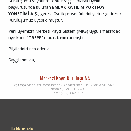
Kuruluşumuza yatırım fonu ihraççısı olarak üyelik
başvurusunda bulunan
EMLAK KATILIM PORTFÖY
YÖNETİMİ A.Ş.
, gerekli üyelik prosedürlerini yerine getirerek
Kuruluşumuz üyesi olmuştur.
Yeni üyemizin Merkezi Kaydi Sistem (MKS) uygulamasındaki
üye kodu "
TREPF
" olarak tanımlanmıştır.
Bilgilerinizi rica ederiz.
Saygılarımızla,
Merkezi Kayıt Kuruluşu A.Ş.
Reşitpaşa Mahallesi Borsa İstanbul Caddesi No:4 34467 Sarıyer/İSTANBUL
Telefon : (212) 334 57 00
Faks : (212) 334 57 57
Dipnot
Hakkımızda