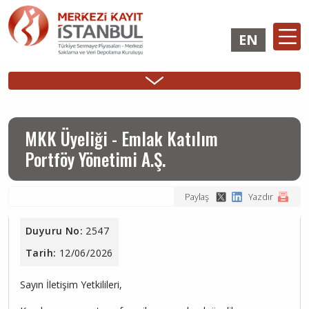
Ana
içeriğe
EN
atla
Ana
ÜYELİK
İHRAÇÇI
YATIRIMCI
Sidebar
gezinti
İşlemleri
Girişi
Girişi
Menu
menüsü
MKK Üyeliği - Emlak Katılım
Portföy Yönetimi A.Ş.
Paylaş
Yazdır
Duyuru No:
2547
Tarih:
12/06/2026
Sayın İletişim Yetkilileri,