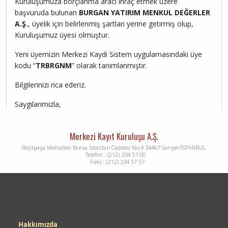
Kuruluşumuza borçlanma aracı ihraç etmek üzere
başvuruda bulunan
BURGAN YATIRIM MENKUL DEĞERLER
A.Ş.
, üyelik için belirlenmiş şartları yerine getirmiş olup,
Kuruluşumuz üyesi olmuştur.
Yeni üyemizin Merkezi Kaydi Sistem uygulamasındaki üye
kodu “
TRBRGNM
” olarak tanımlanmıştır.
Bilgilerinizi rica ederiz.
Saygılarımızla,
Merkezi Kayıt Kuruluşu A.Ş.
Reşitpaşa Mahallesi Borsa İstanbul Caddesi No:4 34467 Sarıyer/İSTANBUL
Telefon : (212) 334 57 00
Faks : (212) 334 57 57
Dipnot
Hakkımızda