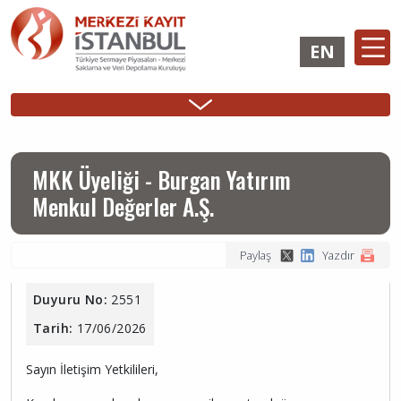
Ana
içeriğe
EN
atla
Ana
ÜYELİK
İHRAÇÇI
YATIRIMCI
Sidebar
gezinti
İşlemleri
Girişi
Girişi
Menu
menüsü
MKK Üyeliği - Burgan Yatırım
Menkul Değerler A.Ş.
Paylaş
Yazdır
Duyuru No:
2551
Tarih:
17/06/2026
Sayın İletişim Yetkilileri,