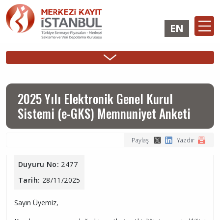
Ana
içeriğe
EN
atla
Ana
ÜYELİK
İHRAÇÇI
YATIRIMCI
Sidebar
gezinti
İşlemleri
Girişi
Girişi
Menu
menüsü
2025 Yılı Elektronik Genel Kurul
Sistemi (e-GKS) Memnuniyet Anketi
Paylaş
Yazdır
Duyuru No:
2477
Tarih:
28/11/2025
Sayın Üyemiz,