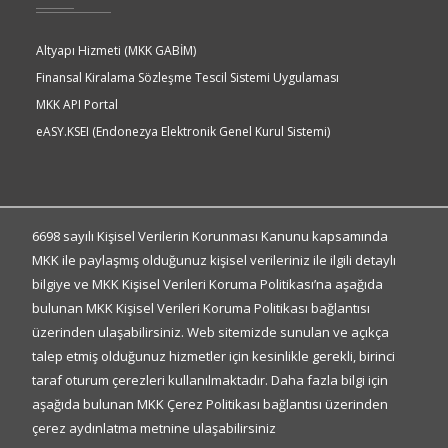
Altyapı Hizmeti (MKK GABİM)
Finansal Kiralama Sözleşme Tescil Sistemi Uygulaması
MKK API Portal
eASY.KSEI (Endonezya Elektronik Genel Kurul Sistemi)
Quick
Access
Hızlı Erişim
6698 sayılı Kişisel Verilerin Korunması Kanunu kapsamında
MKK ile paylaşmış olduğunuz kişisel verileriniz ile ilgili detaylı
bilgiye ve MKK Kişisel Verileri Koruma Politikası’na aşağıda
Kişisel Verilerin Korunması
bulunan MKK Kişisel Verileri Koruma Politikası bağlantısı
Gizlilik Politikası
üzerinden ulaşabilirsiniz. Web sitemizde sunulan ve açıkça
Bilgi Toplumu Hizmetleri
talep etmiş olduğunuz hizmetler için kesinlikle gerekli, birinci
Sıkça Sorulan Sorular
taraf oturum çerezleri kullanılmaktadır. Daha fazla bilgi için
İletişim Formu
aşağıda bulunan MKK Çerez Politikası bağlantısı üzerinden
çerez aydınlatma metnine ulaşabilirsiniz
Bize Ulaşın