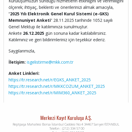
Kuruluşumuzun sunduğu hizmetlerin etkinliğini ve verimliliğini
ölçerek; ihtiyaç, beklenti ve önerilerinizi almak amacıyla,
“
2025 Yılı Elektronik Genel Kurul Sistemi (e-GKS)
Memnuniyet Anketi
” 28.11.2025 tarihinde 1052 sayılı
Genel Mektup ile katılımınıza sunulmuştur.
Ankete
26.12.2025
gün sonuna kadar katılabilirsiniz.
Katılımınız ve geri bildirimleriniz için teşekkür ederiz.
Saygılarımızla,
İletişim:
isgelistirme@mkk.com.tr
Anket Linkleri:
https://tr.research.net/r/EGKS_ANKET_2025
https://tr.research.net/r/MKKCOZUM_ANKET_2025
https://tr.research.net/r/MIM360_ANKET_2025
Merkezi Kayıt Kuruluşu A.Ş.
Reşitpaşa Mahallesi Borsa İstanbul Caddesi No:4 34467 Sarıyer/İSTANBUL
Telefon : (212) 334 57 00